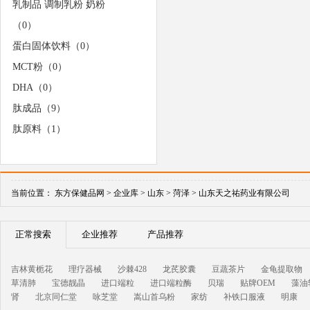
乳制品 调制乳粉 奶粉
（0）
蛋白固体饮料（0）
MCT粉（0）
DHA（0）
肽成品（9）
肽原料（1）
当前位置：
东方保健品网 >
企业库 >
山东 >
菏泽 >
山东天之祐药业有限公司
正常搜索
企业推荐
产品推荐
吉林黄栀花
理疗器械
沙棘428
龙芪胶囊
豆蔬茶片
金龟提取物
草清肺
宝德靓晶
进口端粒
进口端粒酶
贝瑞
贴牌OEM
藻油
肾
北京同仁堂
咏芝堂
嵩山首乌粉
家纺
补铁口服液
明康