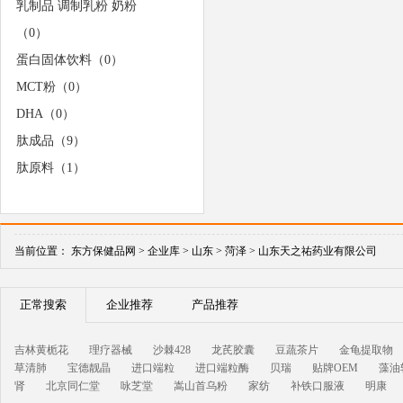
乳制品 调制乳粉 奶粉
（0）
蛋白固体饮料（0）
MCT粉（0）
DHA（0）
肽成品（9）
肽原料（1）
当前位置：
东方保健品网 >
企业库 >
山东 >
菏泽 >
山东天之祐药业有限公司
正常搜索
企业推荐
产品推荐
吉林黄栀花
理疗器械
沙棘428
龙芪胶囊
豆蔬茶片
金龟提取物
草清肺
宝德靓晶
进口端粒
进口端粒酶
贝瑞
贴牌OEM
藻油
肾
北京同仁堂
咏芝堂
嵩山首乌粉
家纺
补铁口服液
明康